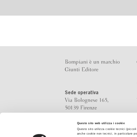
Bompiani è un marchio
Giunti Editore
Sede operativa
Via Bolognese 165,
50139 Firenze
Sede legale
Questo sito web utilizza i cookie
Questo sito utilizza cookie tecnici (piccol
Via G.B.Pirelli 30,
anche cookie non tecnici, in particolare po