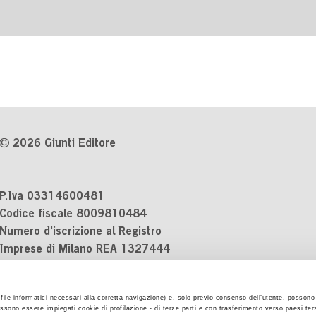
2026 Giunti Editore
P.Iva 03314600481
Codice fiscale 8009810484
Numero d'iscrizione al Registro
Imprese di Milano REA 1327444
Informativa sulla privacy
i file informatici necessari alla corretta navigazione) e, solo previo consenso dell’utente, possono 
Cookie Policy
ssono essere impiegati cookie di profilazione - di terze parti e con trasferimento verso paesi terzi