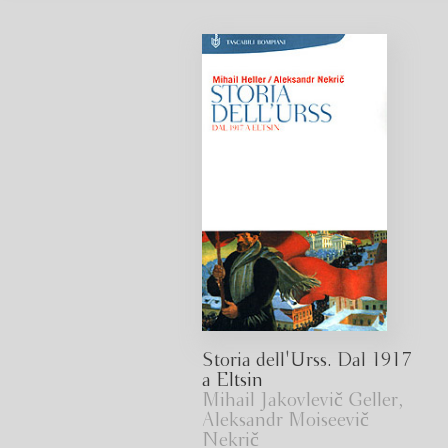
Storia dell'Urss. Dal 1917
a Eltsin
Mihail Jakovlevič Geller,
Aleksandr Moiseevič
Nekrič