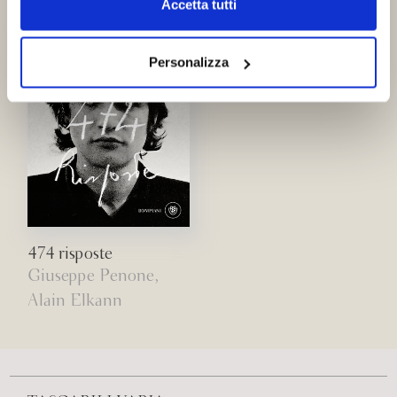
Accetta tutti
navigazione senza alcuna profilazione e con installazione
dei soli cookie tecnici. Selezionando “Accetta tutti” presti
il tuo consenso alla profilazione che potrai revocare in
Personalizza
ogni momento
Revoca
474 risposte
Giuseppe Penone,
Alain Elkann