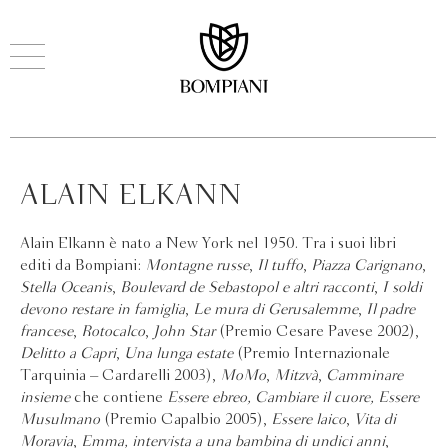
ALAIN ELKANN
Alain Elkann è nato a New York nel 1950. Tra i suoi libri
editi da Bompiani:
Montagne russe
,
Il tuffo
,
Piazza Carignano
,
Stella Oceanis
,
Boulevard de Sebastopol e altri racconti
,
I soldi
devono restare in famiglia
,
Le mura di Gerusalemme
,
Il padre
francese
,
Rotocalco
,
John Star
(Premio Cesare Pavese 2002),
Delitto a Capri
,
Una lunga estate
(Premio Internazionale
Tarquinia – Cardarelli 2003),
MoMo
,
Mitzvà
,
Camminare
insieme
che contiene
Essere ebreo, Cambiare il cuore, Essere
Musulmano
(Premio Capalbio 2005),
Essere laico
,
Vita di
Moravia
,
Emma, intervista a una bambina di undici anni
,