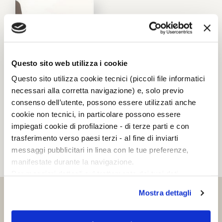
Questo sito web utilizza i cookie
Questo sito utilizza cookie tecnici (piccoli file informatici
necessari alla corretta navigazione) e, solo previo
consenso dell’utente, possono essere utilizzati anche
cookie non tecnici, in particolare possono essere
impiegati cookie di profilazione - di terze parti e con
Stella oceanis
trasferimento verso paesi terzi - al fine di inviarti
messaggi pubblicitari in linea con le tue preferenze,
Alain Elkann
manifestate durante la navigazione.
Per maggiori dettagli sul trattamento dei tuoi dati
personali durante la navigazione, e per modificare le tue
Mostra dettagli
scelte privacy sui cookie, ti invitiamo a prendere visione
ILLUSTRATI
dell’
informativa cookie
.
Chiudendo il banner tramite la “X” prosegui la