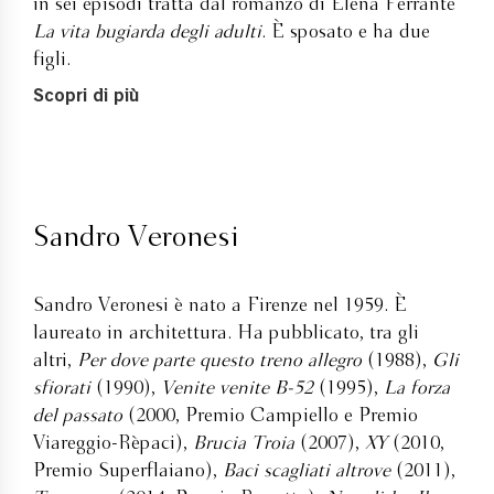
in sei episodi tratta dal romanzo di Elena Ferrante
La vita bugiarda degli adulti
. È sposato e ha due
figli.
Scopri di più
Sandro Veronesi
Sandro Veronesi è nato a Firenze nel 1959. È
laureato in architettura. Ha pubblicato, tra gli
altri,
Per dove parte questo treno allegro
(1988),
Gli
sfiorati
(1990),
Venite venite B-52
(1995),
La forza
del passato
(2000, Premio Campiello e Premio
Viareggio-Rèpaci),
Brucia Troia
(2007),
XY
(2010,
Premio Superflaiano),
Baci scagliati altrove
(2011),