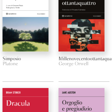
Simposio
Millenovecentoottantaqua
Platone
George Orwell