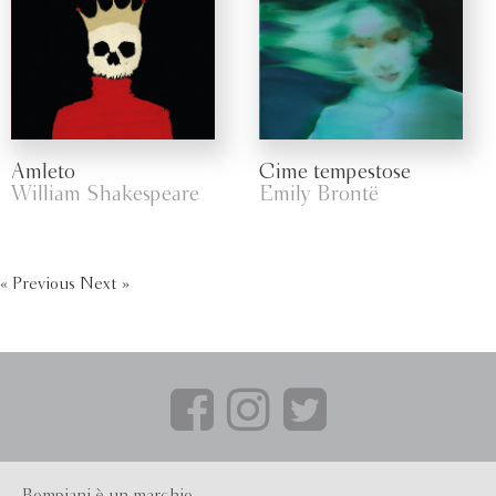
Amleto
Cime tempestose
William Shakespeare
Emily Brontë
« Previous
Next »
Bompiani è un marchio